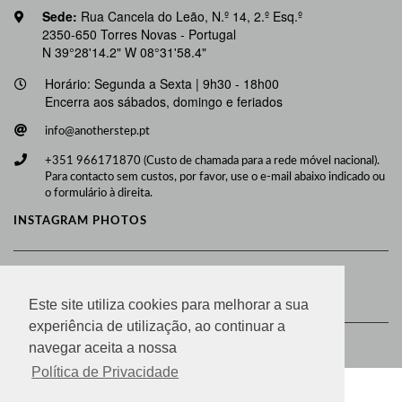
Sede:
Rua Cancela do Leão, N.º 14, 2.º Esq.º
2350-650 Torres Novas - Portugal
N 39°28'14.2" W 08°31'58.4"
Horário: Segunda a Sexta | 9h30 - 18h00
Encerra aos sábados, domingo e feriados
info@anotherstep.pt
+351 966171870 (Custo de chamada para a rede móvel nacional).
Para contacto sem custos, por favor, use o e-mail abaixo indicado ou
o formulário à direita.
INSTAGRAM PHOTOS
Ver mais fotos
Este site utiliza cookies para melhorar a sua
experiência de utilização, ao continuar a
© COPYRIGHT AnotherStep
navegar aceita a nossa
Política de Privacidade